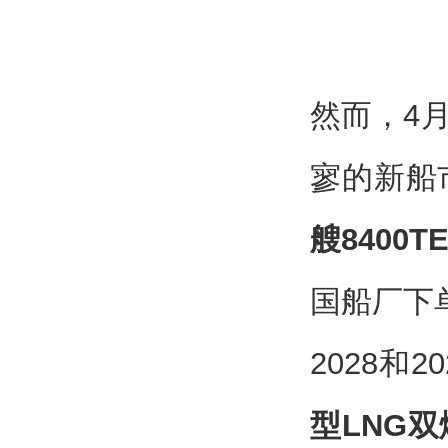
然而，4
寥的新船
艘8400
国船厂下
2028和
型LNG