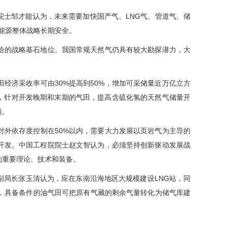
院院士邹才能认为，未来需要加快国产气、LNG气、管道气、储
国能源整体战略长期安全。
给的战略基石地位。我国常规天然气仍具有较大勘探潜力，大
经济采收率可由30%提高到50%，增加可采储量近万亿立方
v指出，针对开发晚期和末期的气田，提高含硫化氢的天然气储量开
题。
对外依存度控制在50%以内，需要大力发展以页岩气为主导的
开发。中国工程院院士赵文智认为，必须坚持创新驱动发展战
的重要理论、技术和装备。
副局长张玉清认为，应在东南沿海地区大规模建设LNG站，同
设，具备条件的油气田可把原有气藏的剩余气量转化为储气库建