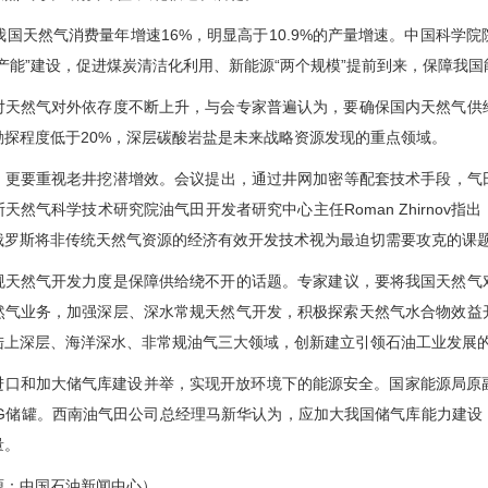
我国天然气消费量年增速16%，明显高于10.9%的产量增速。中国科学
个产能”建设，促进煤炭清洁化利用、新能源“两个规模”提前到来，保障我
对天然气对外依存度不断上升，与会专家普遍认为，要确保国内天然气供
勘探程度低于20%，深层碳酸岩盐是未来战略资源发现的重点领域。
，更要重视老井挖潜增效。会议提出，通过井网加密等配套技术手段，气田
天然气科学技术研究院油气田开发者研究中心主任Roman Zhirno
俄罗斯将非传统天然气资源的经济有效开发技术视为最迫切需要攻克的课
规天然气开发力度是保障供给绕不开的话题。专家建议，要将我国天然气
然气业务，加强深层、深水常规天然气开发，积极探索天然气水合物效益
陆上深层、海洋深水、非常规油气三大领域，创新建立引领石油工业发展
进口和加大储气库建设并举，实现开放环境下的能源安全。国家能源局原
NG储罐。西南油气田公司总经理马新华认为，应加大我国储气库能力建
量。
源：中国石油新闻中心）