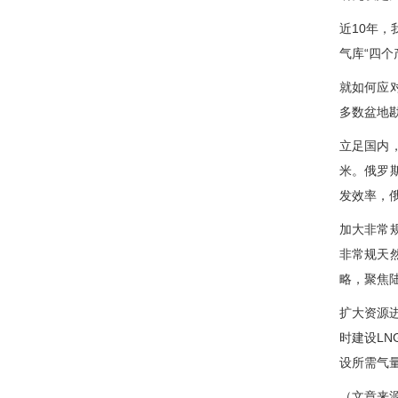
近10年，
气库“四
就如何应
多数盆地
立足国内
米。俄罗斯
发效率，
加大非常
非常规天
略，聚焦
扩大资源
时建设L
设所需气
（文章来